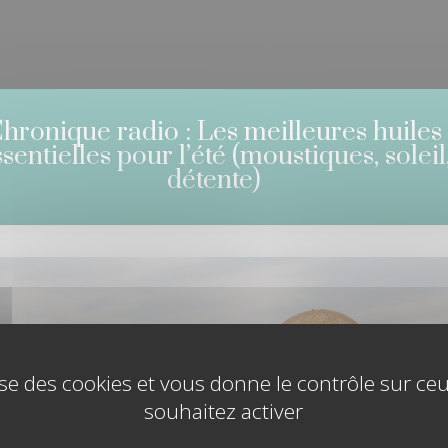
hronique radio : Les meilleures huiles
sentielles pour l’été (moustiques, soleil
détente)
ÎTES À OUT
lise des cookies et vous donne le contrôle sur c
ILES ESSEN
FORMATION
souhaitez activer