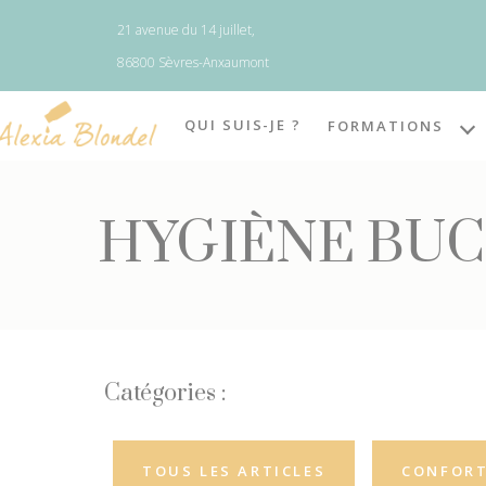
Panneau de gestion des cookies
21 avenue du 14 juillet,
86800 Sèvres-Anxaumont
QUI SUIS-JE ?
FORMATIONS
HYGIÈNE BU
Catégories :
TOUS LES ARTICLES
CONFORT