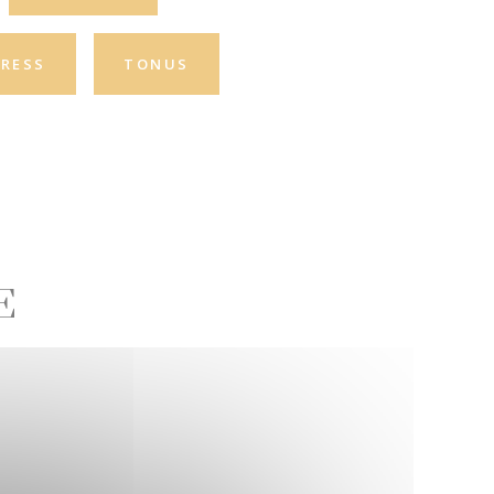
RESS
TONUS
E