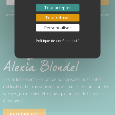
Tout accepter
Votre adresse e-mail est uniquement utilisée pour vous envoyer notre
newsletter et des informations sur nos activités. Vous pouvez à tout moment
Tout refuser
utiliser le lien de désabonnement inclus dans la newsletter.
Personnaliser
Politique de confidentialité
Les huiles essentielles ont de nombreuses possibilités
d’utilisation. Le plus souvent, on les utilise : en fonction des
saisons, pour le bien-être physique ou pour le bien-être
émotionnel.
PRENDRE RDV