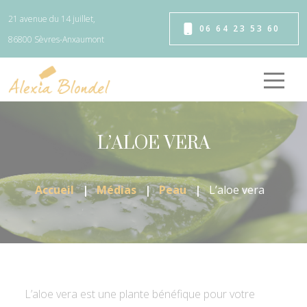
Panneau de gestion des cookies
21 avenue du 14 juillet,
06 64 23 53 60
86800 Sèvres-Anxaumont
L’ALOE VERA
Accueil
Médias
Peau
L’aloe vera
L’aloe vera est une plante bénéfique pour votre