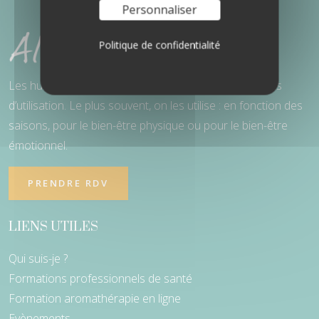
Personnaliser
Politique de confidentialité
Les huiles essentielles ont de nombreuses possibilités
d’utilisation. Le plus souvent, on les utilise : en fonction des
saisons, pour le bien-être physique ou pour le bien-être
émotionnel.
PRENDRE RDV
LIENS UTILES
Qui suis-je ?
Formations professionnels de santé
Formation aromathérapie en ligne
Evènements