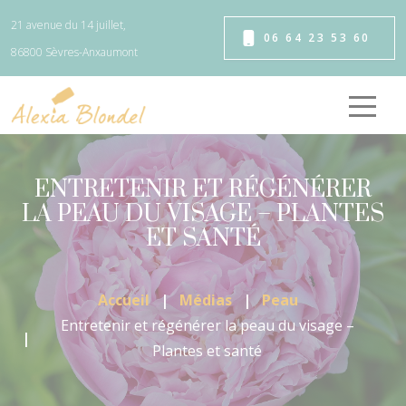
Panneau de gestion des cookies
21 avenue du 14 juillet,
06 64 23 53 60
86800 Sèvres-Anxaumont
ENTRETENIR ET RÉGÉNÉRER
LA PEAU DU VISAGE – PLANTES
ET SANTÉ
Accueil
Médias
Peau
Entretenir et régénérer la peau du visage –
Plantes et santé