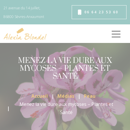
Panneau de gestion des cookies
21 avenue du 14 juillet,
06 64 23 53 60
86800 Sèvres-Anxaumont
MENEZ LA VIE DURE AUX
MYCOSES – PLANTES ET
SANTÉ
Accueil
Médias
Peau
Menez la vie dure aux mycoses – Plantes et
Santé