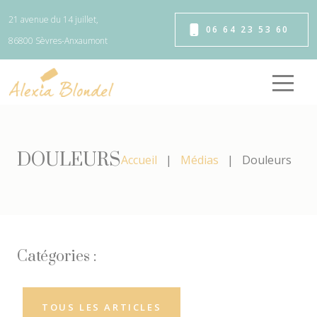
Panneau de gestion des cookies
21 avenue du 14 juillet,
06 64 23 53 60
86800 Sèvres-Anxaumont
DOULEURS
Accueil
Médias
Douleurs
Catégories :
TOUS LES ARTICLES