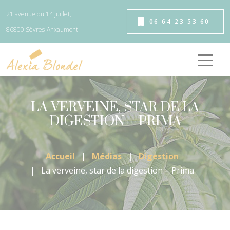
Panneau de gestion des cookies
21 avenue du 14 juillet,
06 64 23 53 60
86800 Sèvres-Anxaumont
LA VERVEINE, STAR DE LA
DIGESTION – PRIMA
Accueil
Médias
Digestion
La verveine, star de la digestion – Prima