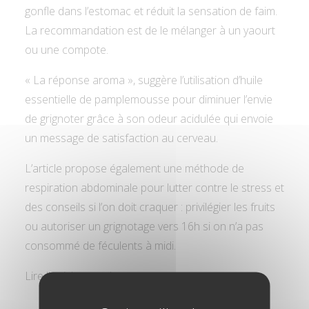
gonfle dans l’estomac et réduit la sensation de faim.
La recommandation est de le mélanger à un yaourt
ou une compote.
« La réponse aroma », suggère l’utilisation d’huile
essentielle de pamplemousse pour diminuer l’envie
de grignoter grâce à son odeur acidulée qui envoie
un message de satisfaction au cerveau.
L’article propose également une méthode de
respiration abdominale pour lutter contre le stress et
des conseils si l’on doit craquer : privilégier les fruits
ou autoriser un grignotage vers 16h si on n’a pas
consommé de féculents à midi.
Lire l’article complet :