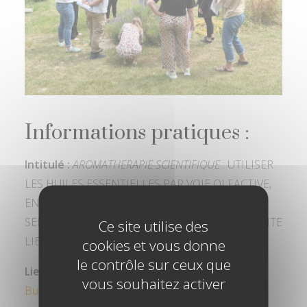
Informations pratiques :
Intitulé :
AROMATHERAPIE SCIENTIFIQUE
: UTILISER
LES HUILES ESSENTIELLES PAR VOIE OLFACTIVE,
EN DIFFUSION, SOIN DE SUPPORT DANS LES
SERVICES EN MILIEU HOSPITALIER ET EN ACTIVITE
Ce site utilise des
LIBERALE
cookies et vous donne
le contrôle sur ceux que
Lieu :
Près de Poitiers – Sèvres-Anxaumont –
les
vous souhaitez activer
Buis
, dans un écrin de verdure, lieu propice aux