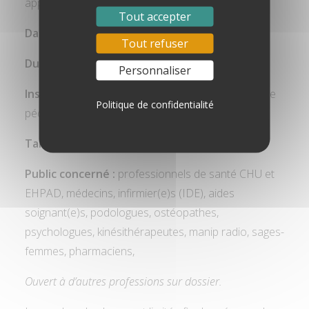
apprentissages.
Tout accepter
Dates : Lundi 20 avril et mardi 21 avril 2026
Tout refuser
Durée
: 14h
Personnaliser
Inscriptions :
auprès d’Alexia Blondel, responsable
Politique de confidentialité
pédagogique au 06 64 23 53 60
Tarif :
sur demande
Public concerné :
professionnels de santé CHU et
EHPAD, médecins, infirmier(e)s (IDE), aides
soignant(e)s, podologues, ostéopathes,
psychologues, kinésithérapeutes, manip radio, sages-
femmes, pharmaciens,
Ouvert à d’autres professions sur dossier.