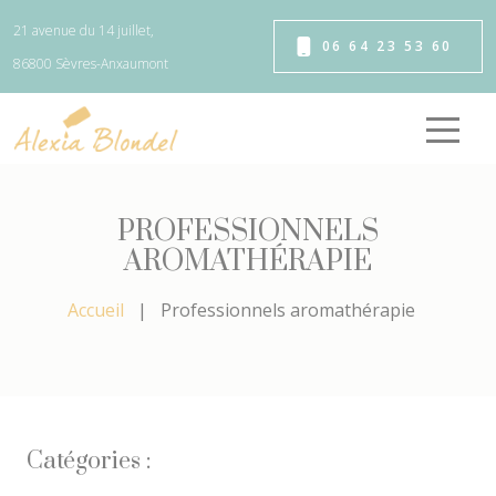
Panneau de gestion des cookies
21 avenue du 14 juillet,
06 64 23 53 60
86800 Sèvres-Anxaumont
PROFESSIONNELS
AROMATHÉRAPIE
Accueil
Professionnels aromathérapie
Catégories :