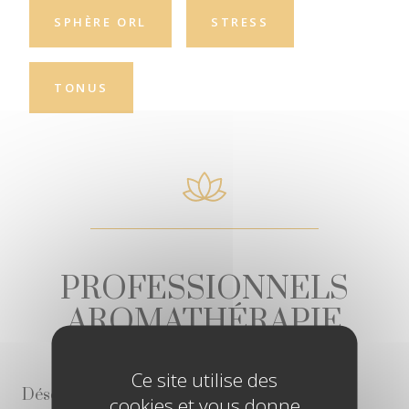
SPHÈRE ORL
STRESS
TONUS
PROFESSIONNELS
AROMATHÉRAPIE
Ce site utilise des
Désolé, aucun contenu disponible.
cookies et vous donne