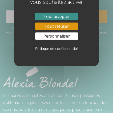
vous souhaitez activer
ABONNEZ-VOUS À MA NEWSLETTER
Tout accepter
Tout refuser
Votre adresse e-mail est uniquement utilisée pour vous envoyer notre
newsletter et des informations sur nos activités. Vous pouvez à tout moment
Personnaliser
utiliser le lien de désabonnement inclus dans la newsletter.
Politique de confidentialité
Les huiles essentielles ont de nombreuses possibilités
d’utilisation. Le plus souvent, on les utilise : en fonction des
saisons, pour le bien-être physique ou pour le bien-être