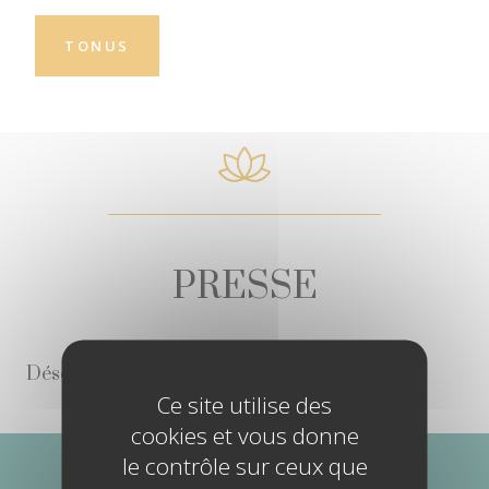
TONUS
PRESSE
Désolé, aucun contenu disponible.
Ce site utilise des
cookies et vous donne
le contrôle sur ceux que